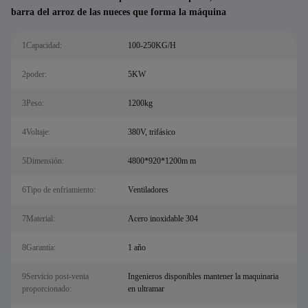
barra del arroz de las nueces que forma la máquina
1Capacidad:
100-250KG/H
2poder:
5KW
3Peso:
1200kg
4Voltaje:
380V, trifásico
5Dimensión:
4800*920*1200m m
6Tipo de enfriamiento:
Ventiladores
7Material:
Acero inoxidable 304
8Garantía:
1 año
9Servicio post-venta
Ingenieros disponibles mantener la maquinaria
proporcionado:
en ultramar