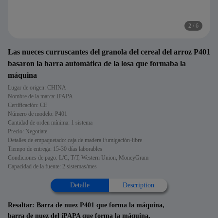
2
/
6
Las nueces curruscantes del granola del cereal del arroz P401
basaron la barra automática de la losa que formaba la
máquina
Lugar de origen: CHINA
Nombre de la marca: iPAPA
Certificación: CE
Número de modelo: P401
Cantidad de orden mínima: 1 sistema
Precio: Negotiate
Detalles de empaquetado: caja de madera Fumigación-libre
Tiempo de entrega: 15-30 días laborables
Condiciones de pago: L/C, T/T, Western Union, MoneyGram
Capacidad de la fuente: 2 sistemas/mes
Detalle
Description
Resaltar:
Barra de nuez P401 que forma la máquina
,
barra de nuez del iPAPA que forma la máquina
,