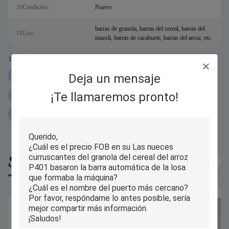
10Condición:
Nuevo
barras de granola, barras del cereal, barras del
11Uso:
muesli, barras de cacahuete, barras del arroz, etc.
Tags:
Deja un mensaje
Máquina curruscante de la barra del muesli
¡Te llamaremos pronto!
máquina de la torta de arroz soplado de los krispies
Barra del cereal de 250 KG/H que forma la máquina
Similar Products