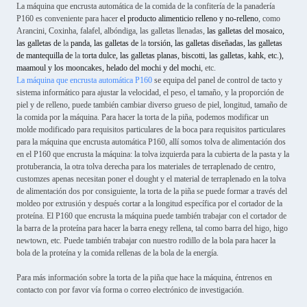
La máquina que encrusta automática de la comida de la confitería de la panadería
P160 es conveniente para hacer
el producto alimenticio relleno y no-relleno
, como
Arancini, Coxinha, falafel, albóndiga, las galletas llenadas,
las galletas del mosaico,
las galletas de
la
panda, las galletas de
la
torsión, las galletas diseñadas, las galletas
de mantequilla de
la
torta dulce, las galletas planas, biscotti, las galletas, kahk, etc.),
maamoul y los mooncakes, helado del mochi y del mochi
, etc.
La máquina que encrusta automática P160
se equipa del panel de control de tacto y
sistema informático para ajustar la velocidad, el peso, el tamaño, y la proporción de
piel y de relleno, puede también cambiar diverso grueso de piel, longitud, tamaño de
la comida por la máquina. Para hacer la torta de la piña, podemos modificar un
molde modificado para requisitos particulares de la boca para requisitos particulares
para la máquina que encrusta automática P160, allí somos tolva de alimentación dos
en el P160 que encrusta la máquina: la tolva izquierda para la cubierta de la pasta y la
protuberancia, la otra tolva derecha para los materiales de terraplenado de centro,
customzes apenas necesitan poner el dought y el material de terraplenado en la tolva
de alimentación dos por consiguiente, la torta de la piña se puede formar a través del
moldeo por extrusión y después cortar a la longitud específica por el cortador de la
proteína. El P160 que encrusta la máquina puede también trabajar con el cortador de
la barra de la proteína para hacer la barra enegy rellena, tal como barra del higo, higo
newtown, etc. Puede también trabajar con nuestro rodillo de la bola para hacer la
bola de la proteína y la comida rellenas de la bola de la energía.
Para más información sobre la torta de la piña que hace la máquina, éntrenos en
contacto con por favor vía forma o correo electrónico de investigación.