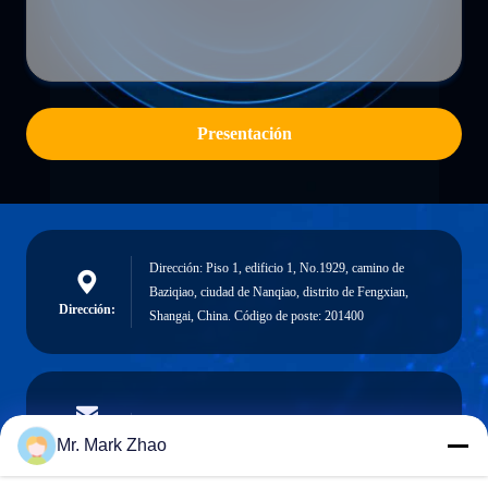
Presentación
Dirección: Piso 1, edificio 1, No.1929, camino de
Baziqiao, ciudad de Nanqiao, distrito de Fengxian,
Dirección:
Shangai, China. Código de poste: 201400
papaind@papamachine.com
Email
Mr. Mark Zhao